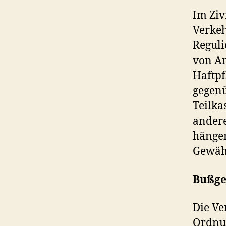
Im Ziv
Verkeh
Reguli
von An
Haftpf
gegenü
Teilka
andere
hängen
Gewähr
Bußge
Die Ve
Ordnun