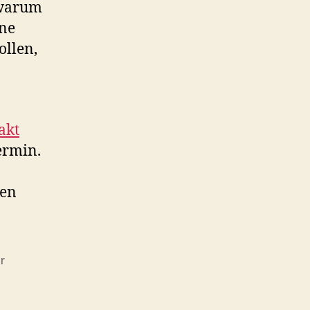
 warum
ine
ollen,
akt
ermin.
gen
r