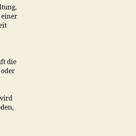
ltung,
i einer
eit
ft die
 oder
 wird
eden,