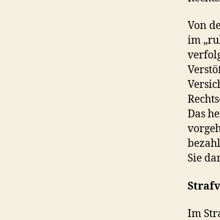
Von de
im „ru
verfol
Verstö
Versi
Rechts
Das he
vorgeh
bezahl
Sie da
Straf
Im Str