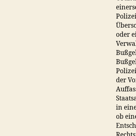
einers
Polizei
Übersc
oder e
Verwa
Bußgel
Bußgel
Polize
der Vo
Auffas
Staats
in ein
ob ein
Entsch
Rechts