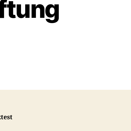
iftung
test