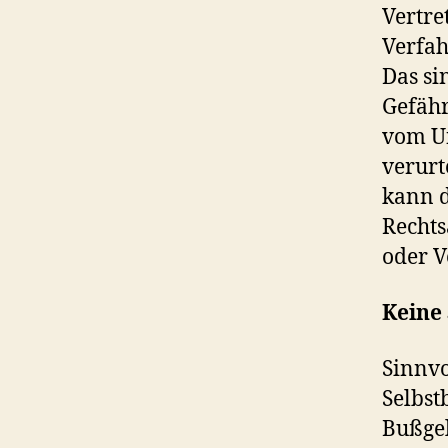
Vertre
Verfa
Das si
Gefähr
vom Un
verurt
kann d
Rechts
oder V
Keine 
Sinnvo
Selbst
Bußgel