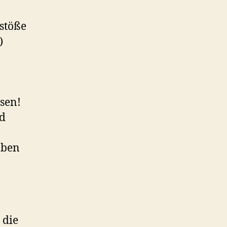
stöße
)
sen!
id
aben
 die