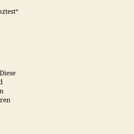
nztest“
 Diese
d
im
hren