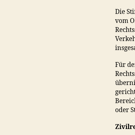
Die St
vom Ok
Rechts
Verkeh
insges
Für de
Rechts
überni
gerich
Bereic
oder S
Zivilr