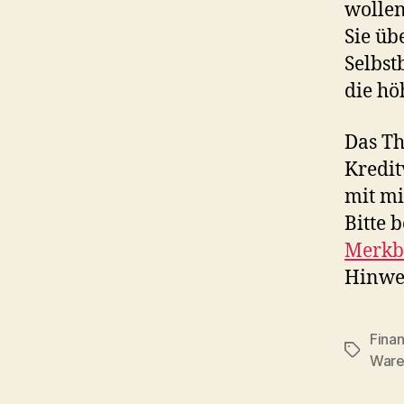
wollen
Sie üb
Selbst
die hö
Das Th
Kredit
mit mi
Bitte 
Merkbl
Hinwei
Fina
Schlagwö
Ware