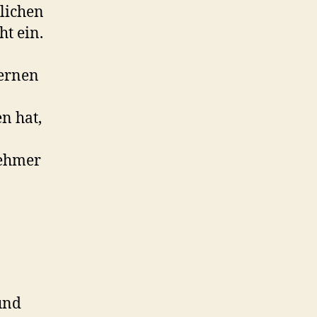
lichen
t ein.
fernen
en hat,
nehmer
und