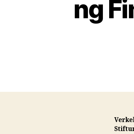
ng Fi
Verke
Stift