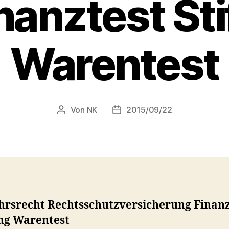
nanztest St
Warentest
Von
NK
2015/09/22
Beitragsautor
Veröffentlichungsdatum
hrsrecht Rechtsschutzversicherung Finanz
ung Warentest