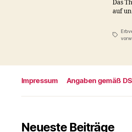
Das Th
auf un
Erbv
Schlagwö
vorw
Impressum
Angaben gemäß D
Neueste Beiträge