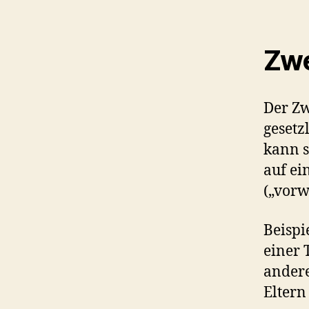
Zwe
Der Zw
gesetz
kann s
auf ei
(„vor
Beispi
einer 
andere
Eltern