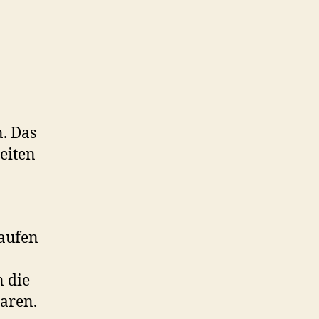
. Das
eiten
kaufen
n die
baren.