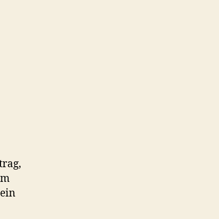
trag,
em
sein