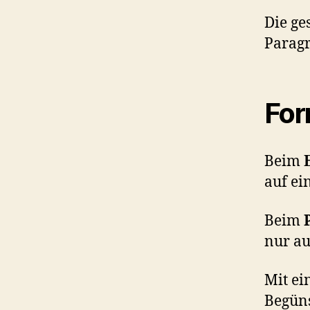
Die ge
Parag
For
Beim
auf ei
Beim
nur auf
Mit e
Begüns