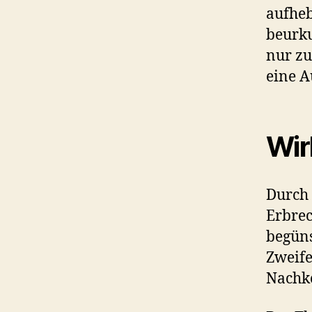
aufheb
beurku
nur zu
eine A
Wir
Durch 
Erbrec
begüns
Zweife
Nachk