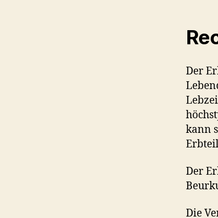
Rec
Der Er
Lebend
Lebzei
höchst
kann s
Erbtei
Der Er
Beurk
Die Ve