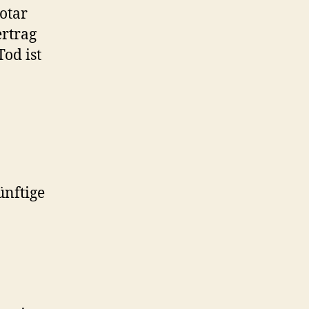
otar
rtrag
od ist
ünftige