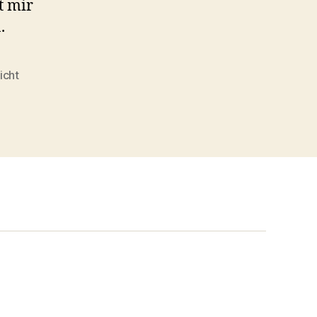
t mir
.
icht