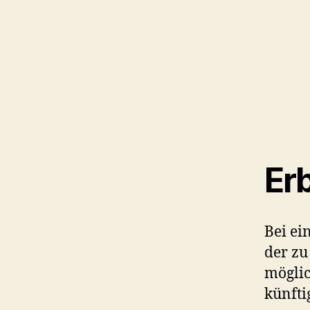
Er
Bei ei
der zu
möglic
künfti