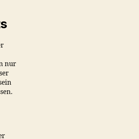
ts
er
hn nur
ser
sein
ssen.
er