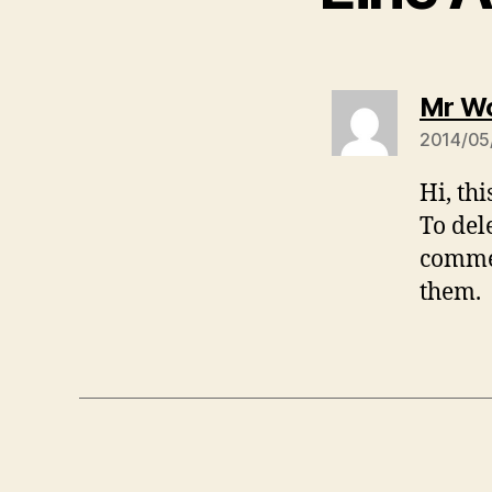
Mr W
2014/05/
Hi, th
To del
commen
them.