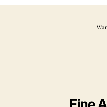
… War
Eine A