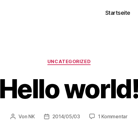
Startseite
Kategorien
UNCATEGORIZED
Hello world
zu
Von
NK
2014/05/03
1 Kommentar
Beitragsautor
Veröffentlichungsdatum
Hell
worl