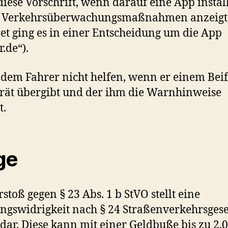
diese Vorschrift, wenn darauf eine App install
die Verkehrsüberwachungsmaßnahmen anzeigt
et ging es in einer Entscheidung um die App
r.de“).
l dem Fahrer nicht helfen, wenn er einem Bei
rät übergibt und der ihm die Warnhinweise
t.
ge
rstoß gegen § 23 Abs. 1 b StVO stellt eine
gswidrigkeit nach § 24 Straßenverkehrsgese
 dar. Diese kann mit einer Geldbuße bis zu 2.