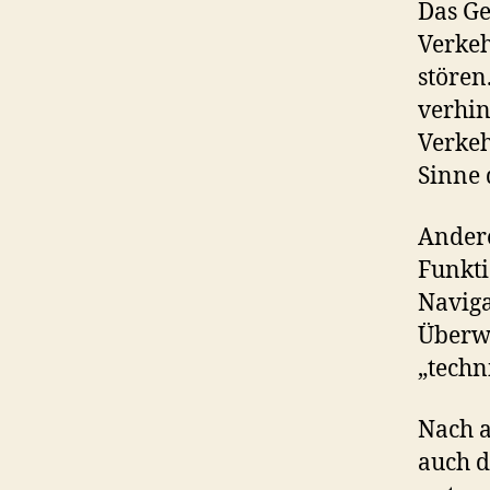
Das Ge
Verke
stören
verhin
Verkeh
Sinne 
Andere
Funkti
Naviga
Überw
„techn
Nach a
auch d