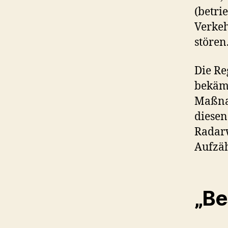
(betri
Verke
stören
Die Re
bekämp
Maßna
diese
Radarw
Aufzäh
„Be