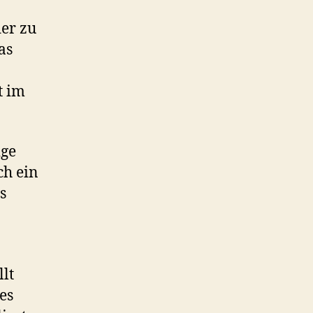
er zu
as
t im
ige
ch ein
s
lt
es