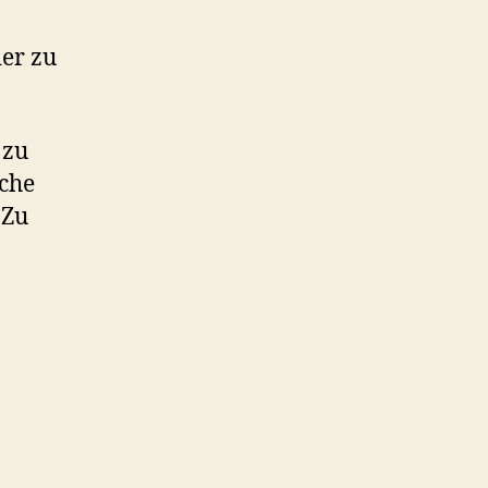
er zu
 zu
sche
 Zu