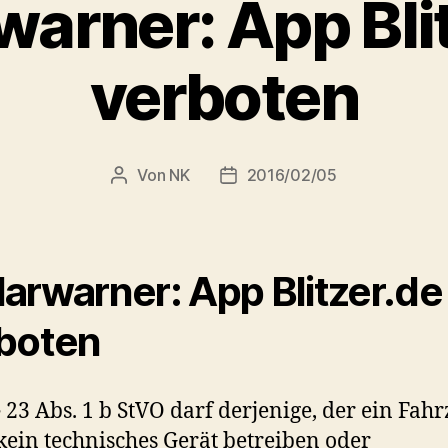
arner: App Bli
verboten
Von
NK
2016/02/05
Beitragsautor
Veröffentlichungsdatum
arwarner: App Blitzer.de
boten
 23 Abs. 1 b StVO darf derjenige, der ein Fah
 kein technisches Gerät betreiben oder