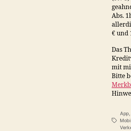
geahnd
Abs. 1
allerd
€ und 
Das Th
Kredit
mit mi
Bitte 
Merkbl
Hinwei
App
Mobi
Schlagwö
Verk