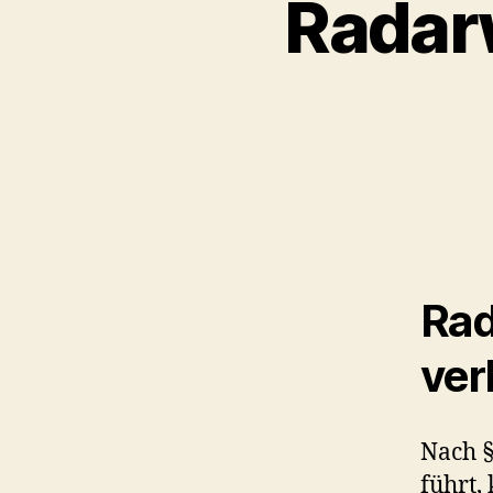
Radarw
Rad
ver
Nach §
führt,