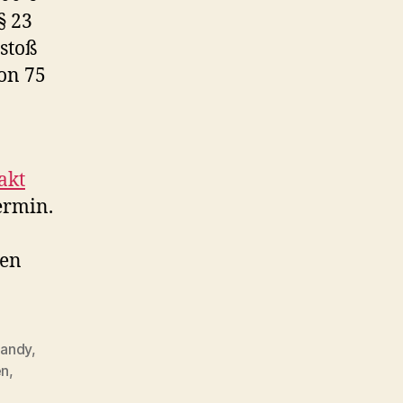
§ 23
rstoß
on 75
akt
ermin.
gen
andy
,
en
,