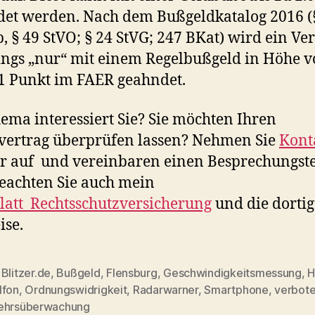
et werden. Nach dem Bußgeldkatalog 2016 (
b, § 49 StVO; § 24 StVG; 247 BKat) wird ein Ve
ings „nur“ mit einem Regelbußgeld in Höhe v
1 Punkt im FAER geahndet.
ema interessiert Sie? Sie möchten Ihren
vertrag überprüfen lassen? Nehmen Sie
Kont
r auf und vereinbaren einen Besprechungst
beachten Sie auch mein
att_Rechtsschutzversicherung
und die dorti
se.
,
Blitzer.de
,
Bußgeld
,
Flensburg
,
Geschwindigkeitsmessung
,
H
lfon
,
Ordnungswidrigkeit
,
Radarwarner
,
Smartphone
,
verbot
rter
ehrsüberwachung